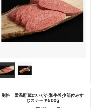
別格 雪温貯蔵にいがた和牛希少部位みす
じステーキ500g