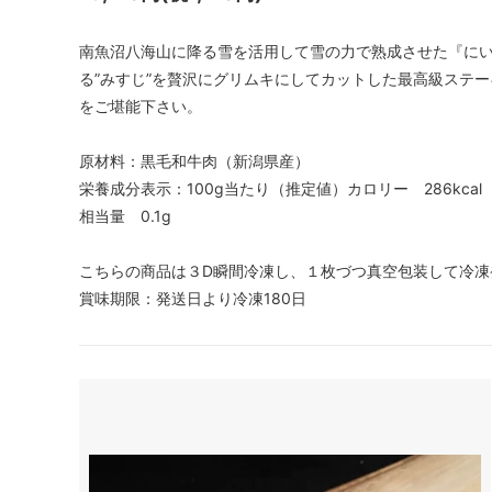
南魚沼八海山に降る雪を活用して雪の力で熟成させた『に
る”みすじ”を贅沢にグリムキにしてカットした最高級ステ
をご堪能下さい。
原材料：黒毛和牛肉（新潟県産）
栄養成分表示：100g当たり（推定値）カロリー 286kcal 
相当量 0.1g
こちらの商品は３D瞬間冷凍し、１枚づつ真空包装して冷凍
賞味期限：発送日より冷凍180日