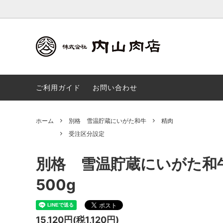
別格 雪温貯蔵にいがた和牛
受注区分設定
会社概要
雪ひか
コンセ
ご利用ガイド
お問い合わせ
カレー
ギフト
ホーム
別格 雪温貯蔵にいがた和牛
精肉
受注区分設定
別格 雪温貯蔵にいがた和
500g
15,120円(税1,120円)