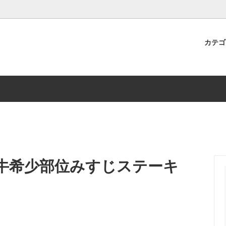
カテ
りポーク
プト
YUKIMURO生ハム
ふるさと納税 返礼品
牛希少部位みすじステーキ