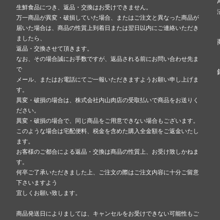
生鮮食品につき、返品・交換はお受けできません。
万一商品が異変・破損していた場合、またはご注文と異なった商品が
届いた場合は、商品の性質上到着日または翌日以内にご連絡いただき
ましたら、
返品・交換させて頂きます。
なお、その場合誠にお手数ですが、返品される前にお問い合わせ先ま
で
メール、またはお電話にてご一報いただきますようお願い申し上げま
す。
異変・破損の場合は、株式会社内山肉店の受取払いで商品をお送りく
ださい。
異変・破損の場合で、同じ商品をご用意できない場合もございます。
このような場合は宅配便料、税金を含めた購入全金額をご返金いたし
ます。
お客様のご都合による返品・交換は商品の性質上、お受け致しかねま
す。
何卒ご了承いただきました上、ご注文の際はご注文内容に十分ご留意
下さいますよう
宜しくお願い致します。
商品発送日によりましては、キャンセルをお受けできない可能性もご