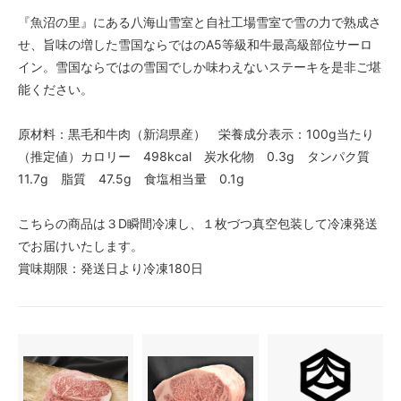
『魚沼の里』にある八海山雪室と自社工場雪室で雪の力で熟成さ
せ、旨味の増した雪国ならではのA5等級和牛最高級部位サーロ
イン。雪国ならではの雪国でしか味わえないステーキを是非ご堪
能ください。
原材料：黒毛和牛肉（新潟県産） 栄養成分表示：100g当たり
（推定値）カロリー 498kcal 炭水化物 0.3g タンパク質
11.7g 脂質 47.5g 食塩相当量 0.1g
こちらの商品は３D瞬間冷凍し、１枚づつ真空包装して冷凍発送
でお届けいたします。
賞味期限：発送日より冷凍180日