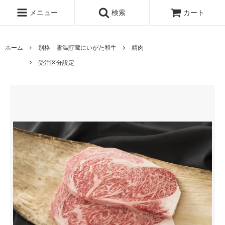
メニュー
検索
カート
ホーム
別格 雪温貯蔵にいがた和牛
精肉
受注区分設定